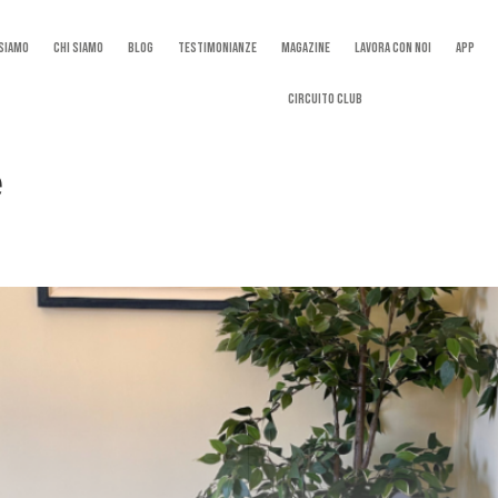
 Siamo
Chi Siamo
Blog
Testimonianze
Magazine
Lavora con noi
App
Circuito Club
e