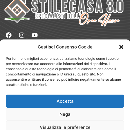
Gestisci Consenso Cookie
Naviga
Vendere
Per fornire le migliori esperienze, utilizziamo tecnologie come i cookie
Comprare
per memorizzare e/o accedere alle informazioni del dispositivo. Il
Dove Siamo
consenso a queste tecnologie ci permetterà di elaborare dati come il
Chi Siamo
Blog
comportamento di navigazione o ID unici su questo sito. Non
Testimonianze
acconsentire o ritirare il consenso può influire negativamente su alcune
Magazine
caratteristiche e funzioni.
Lavora con Noi
App
Segnala
Accetta
Circuito Club
Nega
Legale
Privacy Policy
Cookie Policy
Visualizza le preferenze