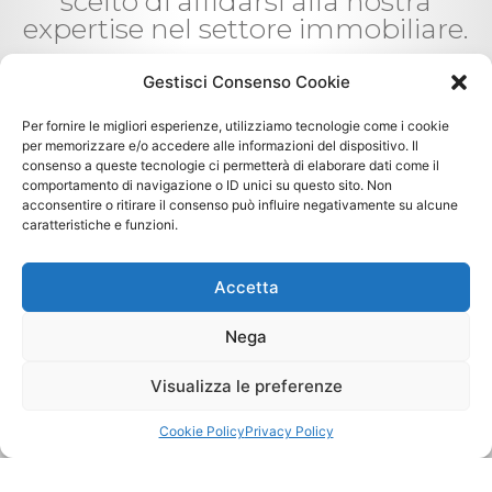
scelto di affidarsi alla nostra
expertise nel settore immobiliare.
Gestisci Consenso Cookie
Giampiera Di Filippo
Anna
Per fornire le migliori esperienze, utilizziamo tecnologie come i cookie
per memorizzare e/o accedere alle informazioni del dispositivo. Il










consenso a queste tecnologie ci permetterà di elaborare dati come il
comportamento di navigazione o ID unici su questo sito. Non
le,
Un'agenzia immobiliare veramente
Staff
acconsentire o ritirare il consenso può influire negativamente su alcune
caratteristiche e funzioni.
eccellente. Giovanni che si è occupato
compl
poco
sia della vendita della mia casa che
ringr
Accetta
te e
dell'acquisto di una nuova è un
per i 
Sig.
consulente professionalmente
massi
Nega
da
ineccepibile, serio, disponibile.
Visualizza le preferenze
Ringrazio lui, Ramona, Serena,
Cookie Policy
Privacy Policy
Giulia e tutto lo staff. Consiglio
vivamente e sinceramente di