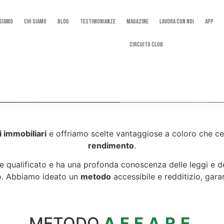
 Siamo
Chi Siamo
Blog
Testimonianze
Magazine
Lavora con noi
App
Circuito Club
 immobiliari
e offriamo scelte vantaggiose a coloro che ce
rendimento
.
nte qualificato e ha una profonda conoscenza delle leggi e d
to. Abbiamo ideato un
metodo
accessibile e redditizio, gar
METODO
A
.
F
.
F
.
A
.
R
.
E
.