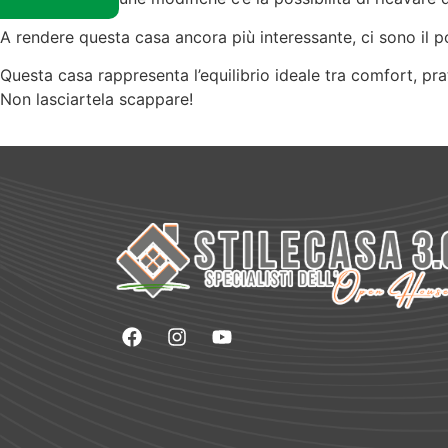
A rendere questa casa ancora più interessante, ci sono il p
Questa casa rappresenta l’equilibrio ideale tra comfort, prati
Non lasciartela scappare!