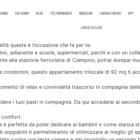
 Siamo
Chi Siamo
Blog
Testimonianze
Magazine
Lavora con noi
App
Circuito Club
lità questa è l’occasione che fa per te.
o, adiacente a scuole, supermercati, parchi e con un colleg
ente alla stazione ferroviaria di Ciampino, potrai dunque mu
tte condomini, questo appartamento trilocale di 92 mq ti acco
ento di relax e convivialità trascorso in compagnia delle p
videre i tuoi pasti in compagnia. Da qui accederai al second
e comfort.
a è perfetta da poter dedicare ai bambini o come stanza st
di soppalchi ti permetteranno di ottimizzare al meglio gli sp
dalla cucina una terza camera e dal ripostiglio un secondo 