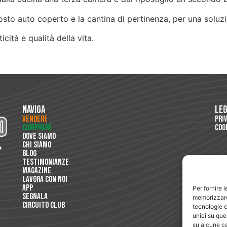
osto auto coperto e la cantina di pertinenza, per una soluz
cità e qualità della vita.
Naviga
Le
Vendere
Pri
Comprare
Coo
Dove Siamo
Chi Siamo
Blog
Testimonianze
Magazine
Lavora con Noi
App
Per fornire 
Segnala
memorizzare 
Circuito Club
tecnologie c
unici su que
su alcune ca