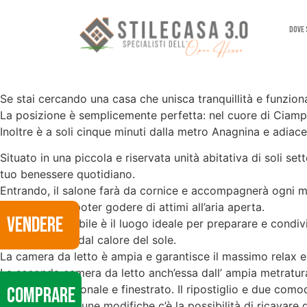
Dove
Se stai cercando una casa che unisca tranquillità e funziona
La posizione è semplicemente perfetta: nel cuore di Ciampin
Inoltre è a soli cinque minuti dalla metro Anagnina e adiac
Situato in una piccola e riservata unità abitativa di soli se
tuo benessere quotidiano.
Entrando, il salone farà da cornice e accompagnerà ogni mom
permetterà di poter godere di attimi all’aria aperta.
VENDERE
La cucina abitabile è il luogo ideale per preparare e condi
caffè scaldato dal calore del sole.
La camera da letto è ampia e garantisce il massimo relax 
La seconda camera da letto anch’essa dall’ ampia metratur
Il bagno è funzionale e finestrato. Il ripostiglio e due como
COMPRARE
Apportando alcune modifiche c’è la possibilità di ricavare 