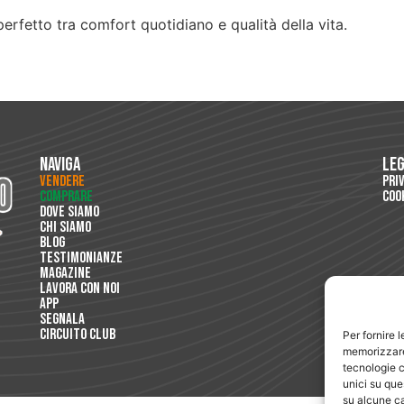
perfetto tra comfort quotidiano e qualità della vita.
Naviga
Le
Vendere
Pri
Comprare
Coo
Dove Siamo
Chi Siamo
Blog
Testimonianze
Magazine
Lavora con Noi
App
Segnala
Circuito Club
Per fornire 
memorizzare 
tecnologie c
unici su que
su alcune ca