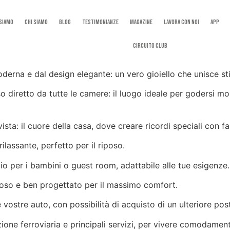
 Siamo
Chi Siamo
Blog
Testimonianze
Magazine
Lavora con noi
App
Circuito Club
moderna e dal design elegante: un vero gioiello che unisce s
diretto da tutte le camere: il luogo ideale per godersi momen
sta: il cuore della casa, dove creare ricordi speciali con fa
lassante, perfetto per il riposo.
o per i bambini o guest room, adattabile alle tue esigenze.
noso e ben progettato per il massimo comfort.
vostre auto, con possibilità di acquisto di un ulteriore pos
zione ferroviaria e principali servizi, per vivere comodamen