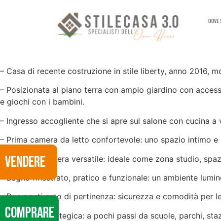
Dove
– Casa di recente costruzione in stile liberty, anno 2016, 
– Posizionata al piano terra con ampio giardino con accesso 
e giochi con i bambini.
– Ingresso accogliente che si apre sul salone con cucina a vi
– Prima camera da letto confortevole: uno spazio intimo e ri
VENDERE
– Seconda camera versatile: ideale come zona studio, spazi
– Bagno finestrato, pratico e funzionale: un ambiente lumi
– Due posti auto di pertinenza: sicurezza e comodità per le 
COMPRARE
– Posizione strategica: a pochi passi da scuole, parchi, sta