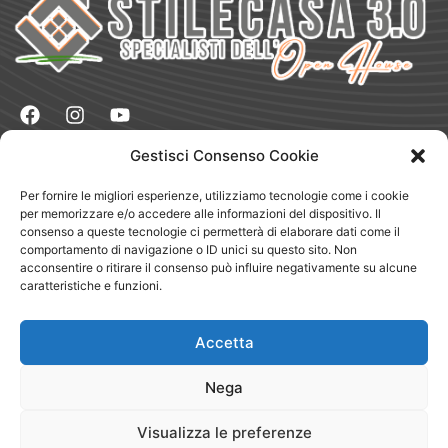
Gestisci Consenso Cookie
Naviga
Vendere
Per fornire le migliori esperienze, utilizziamo tecnologie come i cookie
Comprare
per memorizzare e/o accedere alle informazioni del dispositivo. Il
Dove Siamo
consenso a queste tecnologie ci permetterà di elaborare dati come il
Chi Siamo
comportamento di navigazione o ID unici su questo sito. Non
Blog
Testimonianze
acconsentire o ritirare il consenso può influire negativamente su alcune
Magazine
caratteristiche e funzioni.
Lavora con Noi
App
Segnala
Accetta
Circuito Club
Nega
Legale
Privacy Policy
Cookie Policy
Visualizza le preferenze