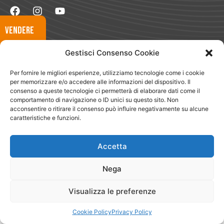
VENDERE
Naviga
Vendere
Gestisci Consenso Cookie
Comprare
Dove Siamo
COMPRARE
Chi Siamo
Per fornire le migliori esperienze, utilizziamo tecnologie come i cookie
Blog
per memorizzare e/o accedere alle informazioni del dispositivo. Il
Testimonianze
consenso a queste tecnologie ci permetterà di elaborare dati come il
Magazine
comportamento di navigazione o ID unici su questo sito. Non
Lavora con Noi
acconsentire o ritirare il consenso può influire negativamente su alcune
App
caratteristiche e funzioni.
Segnala
Circuito Club
Accetta
Legale
Privacy Policy
Cookie Policy
Nega
Visualizza le preferenze
Cookie Policy
Privacy Policy