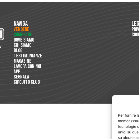
Naviga
Le
Vendere
Pri
Comprare
Coo
Dove Siamo
Chi Siamo
Blog
Testimonianze
Magazine
Lavora con Noi
App
Segnala
Circuito Club
Per fornire 
memorizzare 
tecnologie c
unici su que
su alcune ca