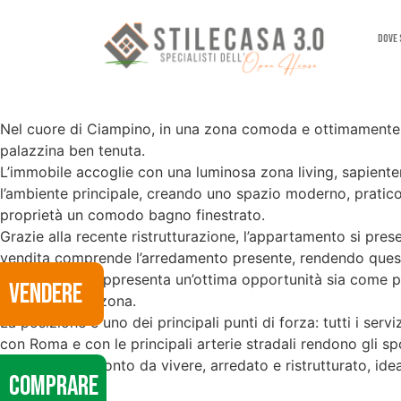
Dove
Nel cuore di Ciampino, in una zona comoda e ottimamente s
palazzina ben tenuta.
L’immobile accoglie con una luminosa zona living, sapiente
l’ambiente principale, creando uno spazio moderno, pratico
proprietà un comodo bagno finestrato.
Grazie alla recente ristrutturazione, l’appartamento si prese
vendita comprende l’arredamento presente, rendendo questa
La soluzione rappresenta un’ottima opportunità sia come pr
VENDERE
presente nella zona.
La posizione è uno dei principali punti di forza: tutti i serv
con Roma e con le principali arterie stradali rendono gli sp
Un immobile pronto da vivere, arredato e ristrutturato, idea
COMPRARE