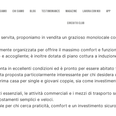
 Siamo
Chi Siamo
Blog
Testimonianze
Magazine
Lavora con noi
App
Circuito Club
ervita, proponiamo in vendita un grazioso monolocale comp
mente organizzata per offrire il massimo comfort e funziona
 e accogliente; è inoltre dotata di piano cottura a induzio
nta in eccellenti condizioni ed è pronto per essere abitato fi
 proposta particolarmente interessante per chi desidera u
ima casa per single e giovani coppie, sia come investiment
izi essenziali, le attività commerciali e i mezzi di trasporto 
ostamenti semplici e veloci.
le per chi cerca praticità, comfort e un investimento sicuro