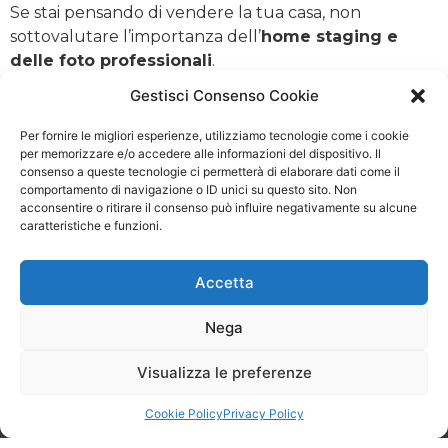
Se stai pensando di vendere la tua casa, non
sottovalutare l’importanza dell’
home staging e
delle foto professionali
.
Lavorare con un’agenzia immobiliare che offre questi
Gestisci Consenso Cookie
servizi può essere una scelta strategica per
massimizzare l’impatto della tua casa sul mercato
Per fornire le migliori esperienze, utilizziamo tecnologie come i cookie
per memorizzare e/o accedere alle informazioni del dispositivo. Il
immobiliare e ottenere i migliori risultati.
consenso a queste tecnologie ci permetterà di elaborare dati come il
comportamento di navigazione o ID unici su questo sito. Non
Per scoprire come l’Home Staging può trasformare la
acconsentire o ritirare il consenso può influire negativamente su alcune
tua proprietà, contatta
Stile Casa 3.0
al numero
caratteristiche e funzioni.
06.56559291. I nostri esperti sono pronti ad aiutarti a
presentare la tua casa nel miglior modo possibile,
Accetta
rendendo il processo di vendita più rapido ed
efficace. Candida il tuo immobile e scopri se può
Nega
essere venduto tramite il nostro Metodo 21:
soddisfatti o rimborsati!
Visualizza le preferenze
Cookie Policy
Privacy Policy