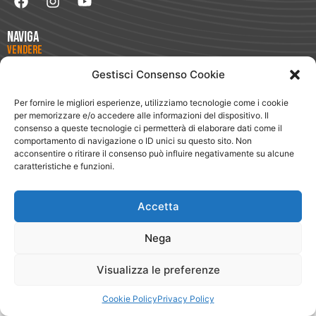
Naviga
Vendere
Comprare
Dove Siamo
Gestisci Consenso Cookie
Chi Siamo
Blog
Per fornire le migliori esperienze, utilizziamo tecnologie come i cookie
Testimonianze
per memorizzare e/o accedere alle informazioni del dispositivo. Il
Magazine
consenso a queste tecnologie ci permetterà di elaborare dati come il
Lavora con Noi
comportamento di navigazione o ID unici su questo sito. Non
App
acconsentire o ritirare il consenso può influire negativamente su alcune
Segnala
caratteristiche e funzioni.
Circuito Club
Legale
Accetta
Privacy Policy
Cookie Policy
Nega
Visualizza le preferenze
Cookie Policy
Privacy Policy