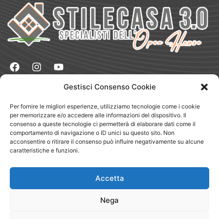
Gestisci Consenso Cookie
Naviga
Vendere
Per fornire le migliori esperienze, utilizziamo tecnologie come i cookie
Comprare
per memorizzare e/o accedere alle informazioni del dispositivo. Il
Dove Siamo
consenso a queste tecnologie ci permetterà di elaborare dati come il
Chi Siamo
Blog
comportamento di navigazione o ID unici su questo sito. Non
Testimonianze
acconsentire o ritirare il consenso può influire negativamente su alcune
Magazine
caratteristiche e funzioni.
Lavora con Noi
App
Segnala
Accetta
Circuito Club
Nega
Legale
Privacy Policy