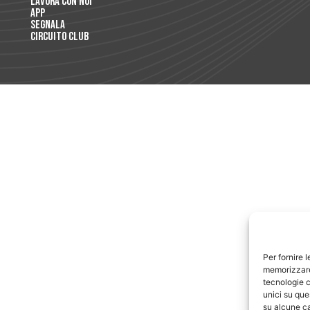
Lavora con Noi
App
Segnala
Circuito Club
Per fornire 
memorizzare 
tecnologie c
unici su que
su alcune ca