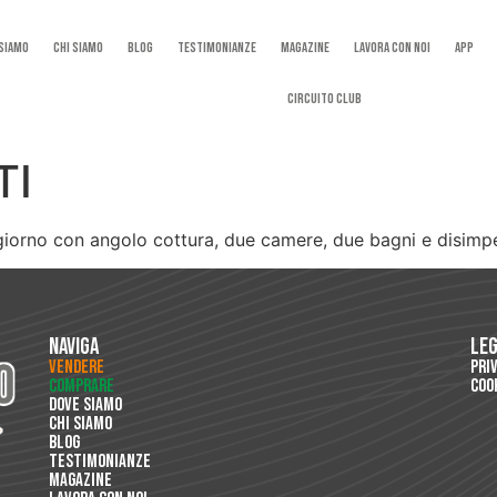
 Siamo
Chi Siamo
Blog
Testimonianze
Magazine
Lavora con noi
App
Circuito Club
TI
orno con angolo cottura, due camere, due bagni e disimpe
Naviga
Le
Vendere
Pri
Comprare
Coo
Dove Siamo
Chi Siamo
Blog
Testimonianze
Magazine