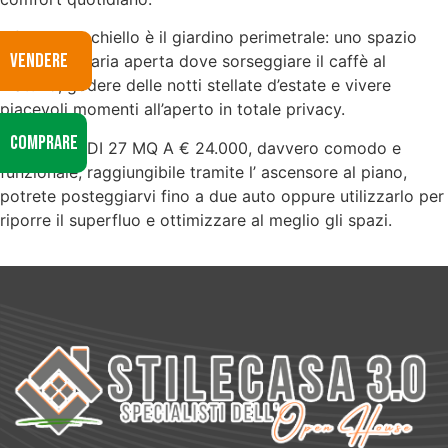
Il fiore all’occhiello è il giardino perimetrale: uno spazio
VENDERE
riservato all’aria aperta dove sorseggiare il caffè al
mattino, godere delle notti stellate d’estate e vivere
piacevoli momenti all’aperto in totale privacy.
COMPRARE
BOX AUTO DI 27 MQ A € 24.000, davvero comodo e
funzionale, raggiungibile tramite l’ ascensore al piano,
potrete posteggiarvi fino a due auto oppure utilizzarlo per
riporre il superfluo e ottimizzare al meglio gli spazi.