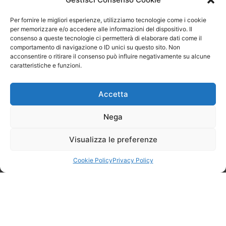
prezzo stimato inizialmente, non sarà richiesta alcuna
Per fornire le migliori esperienze, utilizziamo tecnologie come i cookie
provvigione per la mediazione.
per memorizzare e/o accedere alle informazioni del dispositivo. Il
consenso a queste tecnologie ci permetterà di elaborare dati come il
Per maggiori dettagli e per iniziare il tuo percorso
comportamento di navigazione o ID unici su questo sito. Non
con noi, non esitare a contattarci al numero
acconsentire o ritirare il consenso può influire negativamente su alcune
06.56559291
caratteristiche e funzioni.
Accetta
Nega
Visualizza le preferenze
Cookie Policy
Privacy Policy
Naviga