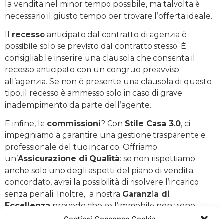
la vendita nel minor tempo possibile, ma talvolta è
necessario il giusto tempo per trovare l’offerta ideale.
Il
recesso
anticipato dal contratto di agenzia è
possibile solo se previsto dal contratto stesso. È
consigliabile inserire una clausola che consenta il
recesso anticipato con un congruo preavviso
all’agenzia. Se non è presente una clausola di questo
tipo, il recesso è ammesso solo in caso di grave
inadempimento da parte dell’agente.
E infine, le
commissioni
? Con
Stile Casa 3.0
, ci
impegniamo a garantire una gestione trasparente e
professionale del tuo incarico. Offriamo
un’
Assicurazione di Qualità
: se non rispettiamo
anche solo uno degli aspetti del piano di vendita
concordato, avrai la possibilità di risolvere l’incarico
senza penali. Inoltre, la nostra
Garanzia di
Eccellenza
prevede che se l’immobile non viene
venduto entro 21 giorni dalla messa in vendita al
Gestisci Consenso Cookie