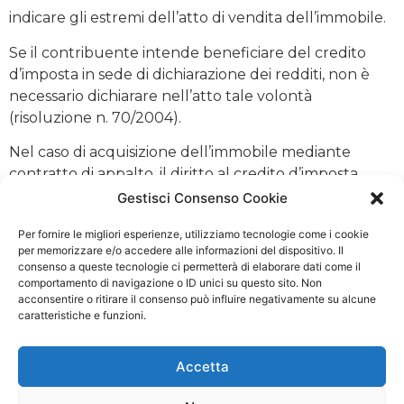
indicare gli estremi dell’atto di vendita dell’immobile.
Se il contribuente intende beneficiare del credito
d’imposta in sede di dichiarazione dei redditi, non è
necessario dichiarare nell’atto tale volontà
(risoluzione n. 70/2004).
Nel caso di acquisizione dell’immobile mediante
contratto di appalto, il diritto al credito d’imposta
nasce al momento della consegna del bene
Gestisci Consenso Cookie
realizzato, in quanto a tale data dovrà anche essere
Per fornire le migliori esperienze, utilizziamo tecnologie come i cookie
dimostrato il possesso dei requisiti richiesti per poter
per memorizzare e/o accedere alle informazioni del dispositivo. Il
usufruire del beneficio prima casa.
consenso a queste tecnologie ci permetterà di elaborare dati come il
comportamento di navigazione o ID unici su questo sito. Non
Per usufruire del credito d’imposta è necessario che il
acconsentire o ritirare il consenso può influire negativamente su alcune
contratto di appalto sia redatto in forma scritta e
caratteristiche e funzioni.
registrato. In esso deve essere dichiarato il possesso
dei requisiti che consentono l’applicazione del
Accetta
beneficio.