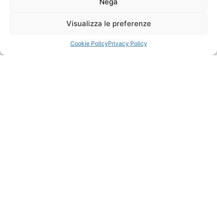
Nega
QUANDO NON SPETTA il Credito di Imposta
Visualizza le preferenze
Il credito d’imposta non spetta se:
sono stati persi i benefici “prima casa” in relazione al
Cookie Policy
Privacy Policy
precedente acquisto
il contribuente ha acquistato il precedente immobile
con aliquota ordinaria, senza cioè usufruire del
beneficio “prima casa”
il nuovo immobile acquistato non ha i requisiti “prima
casa”
viene ceduto un immobile acquistato con le
agevolazioni “prima casa” riacquistando, non a titolo
oneroso, un altro fabbricato avente i requisiti per
fruire del beneficio.