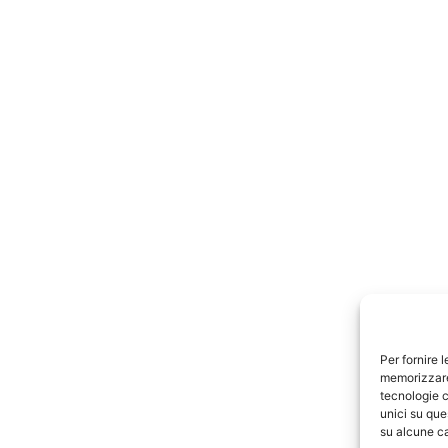
Per fornire 
memorizzare 
tecnologie c
unici su que
su alcune ca