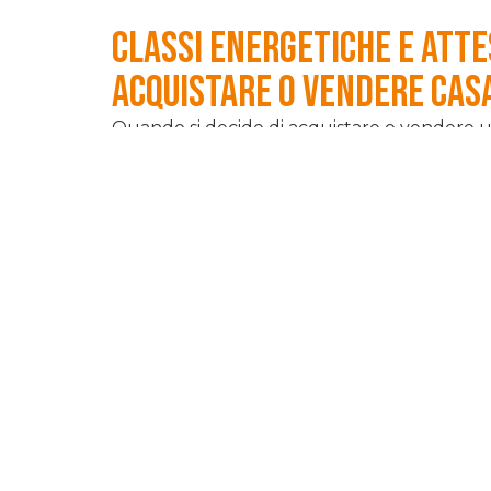
Classi energetiche e Atte
acquistare o vendere cas
Quando si decide di acquistare o vendere u
(APE) rappresenta un passo essenziale. Que
informazioni fondamentali per valutare il live
vediamo nel dettaglio cosa sono le classi ene
Cos’è l’Attestato di Prestazione Energet
L’Attestato di Prestazione Energetica, o AP
fornisce una classificazione dell’efficienza 
(minima efficienza)
. Ogni classe rappresen
dell’isolamento, la tipologia degli impianti, 
obbligatorio sia per i venditori sia per gli 
Classi A4, A3, A2 e A
: indicano edific
di abitazioni costruite secondo criteri m
Classi B e C
: edifici in buono stato di