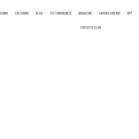
 Siamo
Chi Siamo
Blog
Testimonianze
Magazine
Lavora con noi
App
Circuito Club