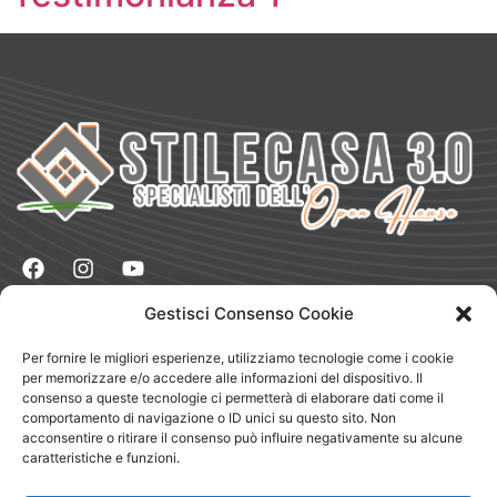
Gestisci Consenso Cookie
Naviga
Vendere
Per fornire le migliori esperienze, utilizziamo tecnologie come i cookie
Comprare
per memorizzare e/o accedere alle informazioni del dispositivo. Il
Dove Siamo
consenso a queste tecnologie ci permetterà di elaborare dati come il
Chi Siamo
Blog
comportamento di navigazione o ID unici su questo sito. Non
Testimonianze
acconsentire o ritirare il consenso può influire negativamente su alcune
Magazine
caratteristiche e funzioni.
Lavora con Noi
App