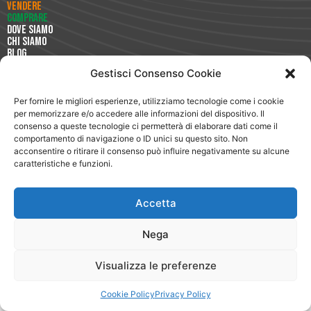
Vendere
Comprare
Dove Siamo
Chi Siamo
Blog
Testimonianze
Gestisci Consenso Cookie
Magazine
Lavora con Noi
App
Per fornire le migliori esperienze, utilizziamo tecnologie come i cookie
Segnala
per memorizzare e/o accedere alle informazioni del dispositivo. Il
Circuito Club
consenso a queste tecnologie ci permetterà di elaborare dati come il
comportamento di navigazione o ID unici su questo sito. Non
Legale
acconsentire o ritirare il consenso può influire negativamente su alcune
Privacy Policy
caratteristiche e funzioni.
Cookie Policy
Accetta
Nega
Visualizza le preferenze
Cookie Policy
Privacy Policy