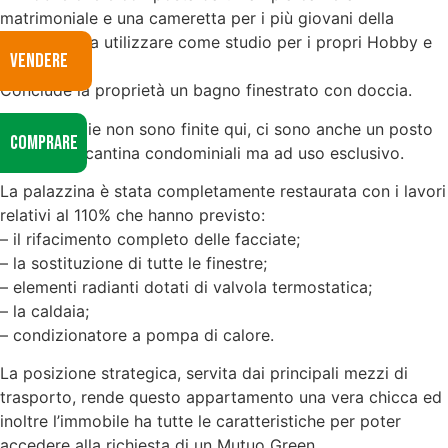
matrimoniale e una cameretta per i più giovani della
famiglia o da utilizzare come studio per i propri Hobby e
VENDERE
passioni.
Conclude la proprietà un bagno finestrato con doccia.
Le meraviglie non sono finite qui, ci sono anche un posto
COMPRARE
auto e una cantina condominiali ma ad uso esclusivo.
La palazzina è stata completamente restaurata con i lavori
relativi al 110% che hanno previsto:
– il rifacimento completo delle facciate;
– la sostituzione di tutte le finestre;
– elementi radianti dotati di valvola termostatica;
– la caldaia;
– condizionatore a pompa di calore.
La posizione strategica, servita dai principali mezzi di
trasporto, rende questo appartamento una vera chicca ed
inoltre l’immobile ha tutte le caratteristiche per poter
accedere alla richiesta di un Mutuo Green.