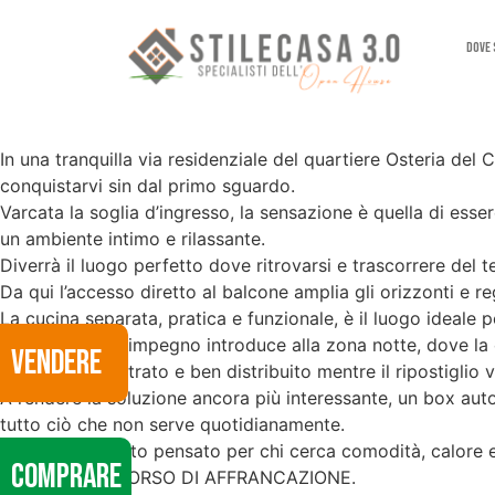
Dove
In una tranquilla via residenziale del quartiere Osteria del
conquistarvi sin dal primo sguardo.
Varcata la soglia d’ingresso, la sensazione è quella di esse
un ambiente intimo e rilassante.
Diverrà il luogo perfetto dove ritrovarsi e trascorrere del
Da qui l’accesso diretto al balcone amplia gli orizzonti e r
La cucina separata, pratica e funzionale, è il luogo ideale
Un comodo disimpegno introduce alla zona notte, dove la ca
VENDERE
Il bagno è finestrato e ben distribuito mentre il ripostiglio v
A rendere la soluzione ancora più interessante, un box auto
tutto ciò che non serve quotidianamente.
Un appartamento pensato per chi cerca comodità, calore e tra
COMPRARE
IMMOBILE IN CORSO DI AFFRANCAZIONE.