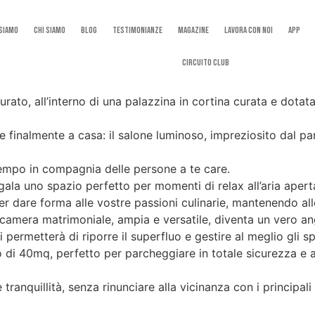
 Siamo
Chi Siamo
Blog
Testimonianze
Magazine
Lavora con noi
App
Circuito Club
 Curato, all’interno di una palazzina in cortina curata e do
re finalmente a casa: il salone luminoso, impreziosito dal p
 tempo in compagnia delle persone a te care.
egala uno spazio perfetto per momenti di relax all’aria apert
 per dare forma alle vostre passioni culinarie, mantenendo a
mera matrimoniale, ampia e versatile, diventa un vero ango
i permetterà di riporre il superfluo e gestire al meglio gli sp
 di 40mq, perfetto per parcheggiare in totale sicurezza e a
nquillità, senza rinunciare alla vicinanza con i principali 