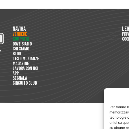
Naviga
Le
Vendere
Pri
Comprare
Coo
Dove Siamo
Chi Siamo
Blog
Testimonianze
Magazine
Lavora con Noi
App
Segnala
Circuito Club
Per fornire 
memorizzare 
tecnologie c
unici su que
su alcune ca